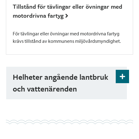
Tillstånd för tävlingar eller övningar med
motordrivna fartyg
För tävlingar eller övningar med motordrivna fartyg
krävs tillstånd av kommunens miljövårdsmyndighet.
Helheter angående lantbruk
och vattenärenden
Bakom länkarna hittar du information om
helheterna som tillhör miljöövervakningen:
Lantbruk