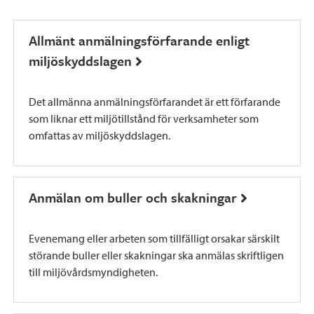
Tryck på länkarna för mer information
om tillstånd
Allmänt anmälningsförfarande enligt
miljöskyddslagen
Det allmänna anmälningsförfarandet är ett förfarande
som liknar ett miljötillstånd för verksamheter som
omfattas av miljöskyddslagen.
Anmälan om buller och skakningar
Evenemang eller arbeten som tillfälligt orsakar särskilt
störande buller eller skakningar ska anmälas skriftligen
till miljövårdsmyndigheten.