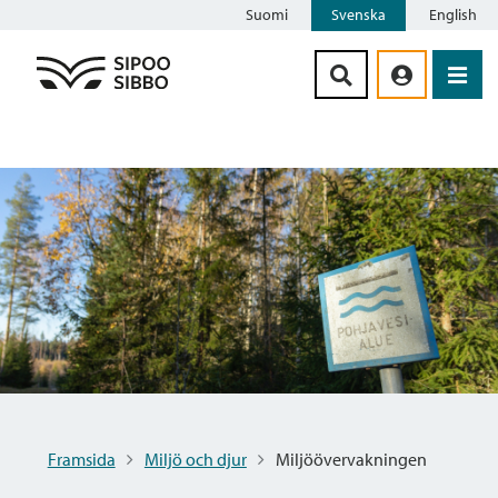
Suomi
Svenska
English
Siirry sisältöön
Framsida
Miljö och djur
Miljöövervakningen