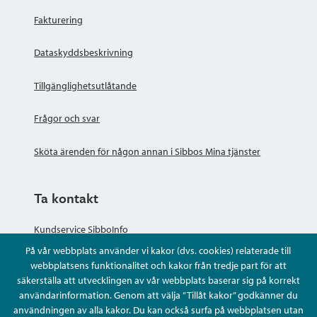
Fakturering
Dataskyddsbeskrivning
Tillgänglighetsutlåtande
Frågor och svar
Sköta ärenden för någon annan i Sibbos Mina tjänster
Ta kontakt
Kundservice SibboInfo
På vår webbplats använder vi kakor (dvs. cookies) relaterade till
Ge anonym respons
webbplatsens funktionalitet och kakor från tredje part för att
säkerställa att utvecklingen av vår webbplats baserar sig på korrekt
användarinformation. Genom att välja ”Tillåt kakor” godkänner du
Ställ en fråga eller sköta ditt ärende
användningen av alla kakor. Du kan också surfa på webbplatsen utan