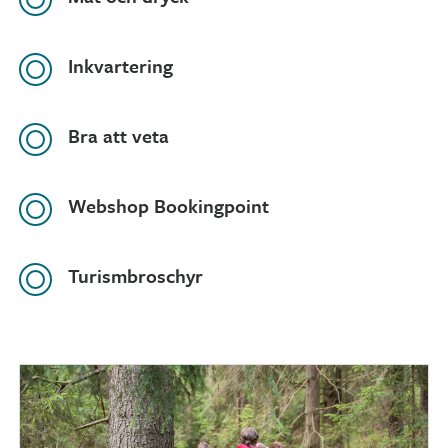
Inkvartering
Bra att veta
Webshop Bookingpoint
Turismbroschyr