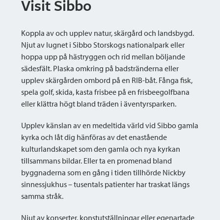
Visit Sibbo
Koppla av och upplev natur, skärgård och landsbygd.
Njut av lugnet i Sibbo Storskogs nationalpark eller
hoppa upp på hästryggen och rid mellan böljande
sädesfält. Plaska omkring på badstränderna eller
upplev skärgården ombord på en RIB-båt. Fånga fisk,
spela golf, skida, kasta frisbee på en frisbeegolfbana
eller klättra högt bland träden i äventyrsparken.
Upplev känslan av en medeltida värld vid Sibbo gamla
kyrka och låt dig hänföras av det enastående
kulturlandskapet som den gamla och nya kyrkan
tillsammans bildar. Eller ta en promenad bland
byggnaderna som en gång i tiden tillhörde Nickby
sinnessjukhus – tusentals patienter har traskat längs
samma stråk.
Njut av konserter, konstutställningar eller egenartade