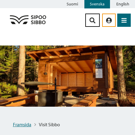
Suomi
Svenska
English
Siirry sisältöön
Framsida
Visit Sibbo