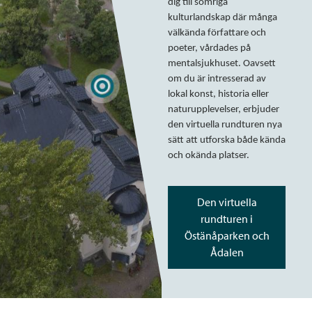
dig till somriga
kulturlandskap där många
välkända författare och
poeter, vårdades på
mentalsjukhuset. Oavsett
om du är intresserad av
lokal konst, historia eller
naturupplevelser, erbjuder
den virtuella rundturen nya
sätt att utforska både kända
och okända platser.
Den virtuella
rundturen i
Östänåparken och
Ådalen