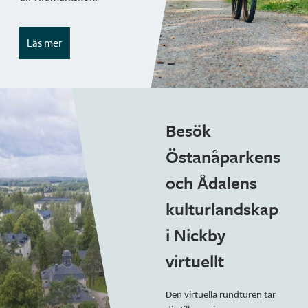
Läs mer
Besök
Östanåparkens
och Ådalens
kulturlandskap
i Nickby
virtuellt
Den virtuella rundturen tar