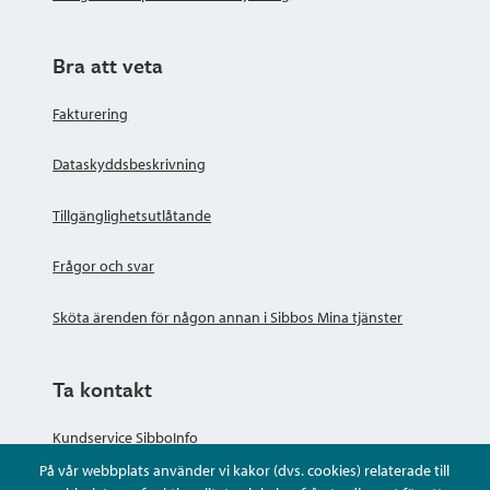
Bra att veta
Fakturering
Dataskyddsbeskrivning
Tillgänglighetsutlåtande
Frågor och svar
Sköta ärenden för någon annan i Sibbos Mina tjänster
Ta kontakt
Kundservice SibboInfo
På vår webbplats använder vi kakor (dvs. cookies) relaterade till
Ge anonym respons