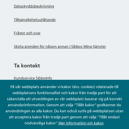
Dataskyddsbeskrivning
Tillgänglighetsutlåtande
Frågor och svar
Sköta ärenden för någon annan i Sibbos Mina tjänster
Ta kontakt
Kundservice SibboInfo
På vår webbplats använder vi kakor (dvs. cookies) relaterade till
Ge anonym respons
webbplatsens funktionalitet och kakor från tredje part för att
säkerställa att utvecklingen av vår webbplats baserar sig på korrekt
användarinformation. Genom att välja ”Tillåt kakor” godkänner du
Ställ en fråga eller sköta ditt ärende
användningen av alla kakor. Du kan också surfa på webbplatsen utan
att acceptera kakor från tredje part genom att välja ”Tillåt endast
Kontaktuppgifter
nödvändiga kakor”.
Mer information om kakor
.