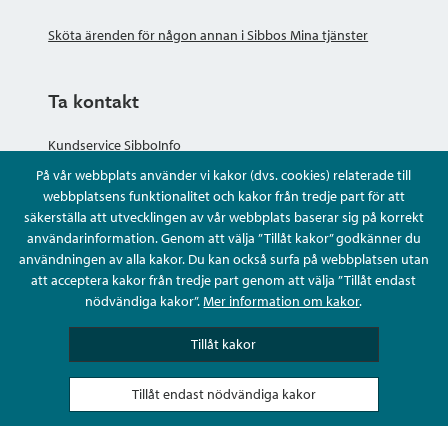
Sköta ärenden för någon annan i Sibbos Mina tjänster
Ta kontakt
Kundservice SibboInfo
På vår webbplats använder vi kakor (dvs. cookies) relaterade till
Ge anonym respons
webbplatsens funktionalitet och kakor från tredje part för att
säkerställa att utvecklingen av vår webbplats baserar sig på korrekt
användarinformation. Genom att välja ”Tillåt kakor” godkänner du
Ställ en fråga eller sköta ditt ärende
användningen av alla kakor. Du kan också surfa på webbplatsen utan
att acceptera kakor från tredje part genom att välja ”Tillåt endast
Kontaktuppgifter
nödvändiga kakor”.
Mer information om kakor
.
Tillåt kakor
Tillåt endast nödvändiga kakor