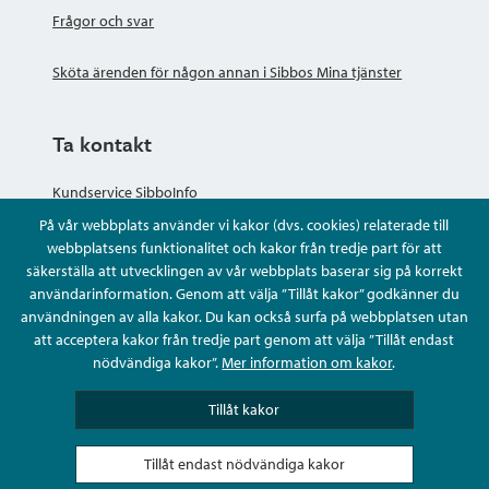
Frågor och svar
Sköta ärenden för någon annan i Sibbos Mina tjänster
Ta kontakt
Kundservice SibboInfo
På vår webbplats använder vi kakor (dvs. cookies) relaterade till
Ge anonym respons
webbplatsens funktionalitet och kakor från tredje part för att
säkerställa att utvecklingen av vår webbplats baserar sig på korrekt
användarinformation. Genom att välja ”Tillåt kakor” godkänner du
Ställ en fråga eller sköta ditt ärende
användningen av alla kakor. Du kan också surfa på webbplatsen utan
att acceptera kakor från tredje part genom att välja ”Tillåt endast
Kontaktuppgifter
nödvändiga kakor”.
Mer information om kakor
.
Tillåt kakor
Tillåt endast nödvändiga kakor