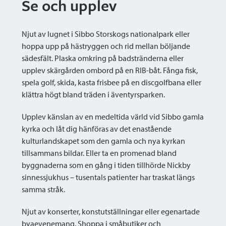
Se och upplev
Njut av lugnet i Sibbo Storskogs nationalpark eller
hoppa upp på hästryggen och rid mellan böljande
sädesfält. Plaska omkring på badstränderna eller
upplev skärgården ombord på en RIB-båt. Fånga fisk,
spela golf, skida, kasta frisbee på en discgolfbana eller
klättra högt bland träden i äventyrsparken.
Upplev känslan av en medeltida värld vid Sibbo gamla
kyrka och låt dig hänföras av det enastående
kulturlandskapet som den gamla och nya kyrkan
tillsammans bildar. Eller ta en promenad bland
byggnaderna som en gång i tiden tillhörde Nickby
sinnessjukhus – tusentals patienter har traskat längs
samma stråk.
Njut av konserter, konstutställningar eller egenartade
byaevenemang. Shoppa i småbutiker och