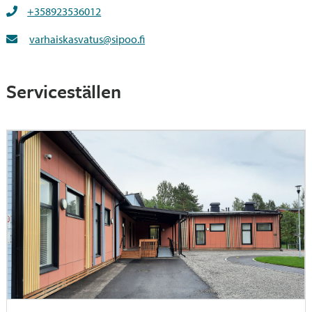
+358923536012
varhaiskasvatus@sipoo.fi
Serviceställen