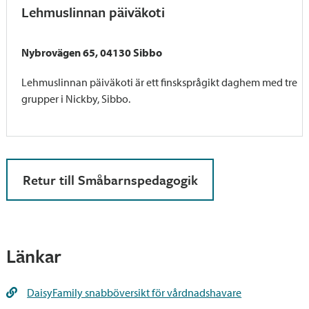
Lehmuslinnan päiväkoti
Nybrovägen 65, 04130 Sibbo
Lehmuslinnan päiväkoti är ett finsksprågikt daghem med tre
grupper i Nickby, Sibbo.
Retur till Småbarnspedagogik
Länkar
DaisyFamily snabböversikt för vårdnadshavare