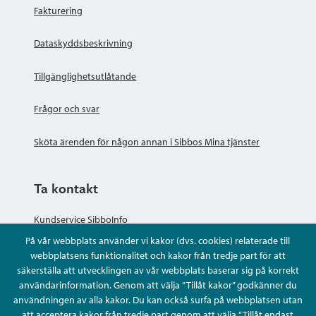
Fakturering
Dataskyddsbeskrivning
Tillgänglighetsutlåtande
Frågor och svar
Sköta ärenden för någon annan i Sibbos Mina tjänster
Ta kontakt
Kundservice SibboInfo
På vår webbplats använder vi kakor (dvs. cookies) relaterade till
Ge anonym respons
webbplatsens funktionalitet och kakor från tredje part för att
säkerställa att utvecklingen av vår webbplats baserar sig på korrekt
användarinformation. Genom att välja ”Tillåt kakor” godkänner du
Ställ en fråga eller sköta ditt ärende
användningen av alla kakor. Du kan också surfa på webbplatsen utan
att acceptera kakor från tredje part genom att välja ”Tillåt endast