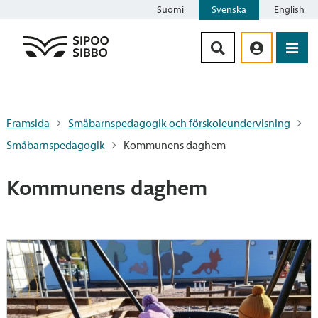
Suomi
Svenska
English
Siirry sisältöön
Framsida
Småbarnspedagogik och förskoleundervisning
Småbarnspedagogik
Kommunens daghem
Kommunens daghem