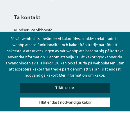
Ta kontakt
Kundservice SibboInfo
På vår webbplats använder vi kakor (dvs. cookies) relaterade till
Ge anonym respons
webbplatsens funktionalitet och kakor från tredje part för att
säkerställa att utvecklingen av vår webbplats baserar sig på korrekt
användarinformation. Genom att välja ”Tillåt kakor” godkänner du
Ställ en fråga eller sköta ditt ärende
användningen av alla kakor. Du kan också surfa på webbplatsen utan
att acceptera kakor från tredje part genom att välja ”Tillåt endast
Kontaktuppgifter
nödvändiga kakor”.
Mer information om kakor
.
Tillåt kakor
Tillåt endast nödvändiga kakor