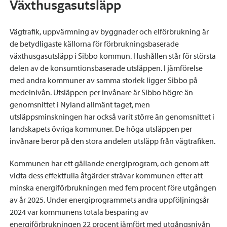
Växthusgasutsläpp
Vägtrafik, uppvärmning av byggnader och elförbrukning är
de betydligaste källorna för förbrukningsbaserade
växthusgasutsläpp i Sibbo kommun. Hushållen står för största
delen av de konsumtionsbaserade utsläppen. I jämförelse
med andra kommuner av samma storlek ligger Sibbo på
medelnivån. Utsläppen per invånare är Sibbo högre än
genomsnittet i Nyland allmänt taget, men
utsläppsminskningen har också varit större än genomsnittet i
landskapets övriga kommuner. De höga utsläppen per
invånare beror på den stora andelen utsläpp från vägtrafiken.
Kommunen har ett gällande energiprogram, och genom att
vidta dess effektfulla åtgärder strävar kommunen efter att
minska energiförbrukningen med fem procent före utgången
av år 2025. Under energiprogrammets andra uppföljningsår
2024 var kommunens totala besparing av
energiförbrukningen 22 procent jämfört med utgångsnivån