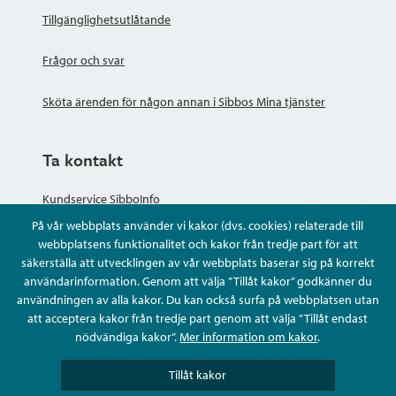
Tillgänglighetsutlåtande
Frågor och svar
Sköta ärenden för någon annan i Sibbos Mina tjänster
Ta kontakt
Kundservice SibboInfo
På vår webbplats använder vi kakor (dvs. cookies) relaterade till
Ge anonym respons
webbplatsens funktionalitet och kakor från tredje part för att
säkerställa att utvecklingen av vår webbplats baserar sig på korrekt
användarinformation. Genom att välja ”Tillåt kakor” godkänner du
Ställ en fråga eller sköta ditt ärende
användningen av alla kakor. Du kan också surfa på webbplatsen utan
att acceptera kakor från tredje part genom att välja ”Tillåt endast
Kontaktuppgifter
nödvändiga kakor”.
Mer information om kakor
.
Tillåt kakor