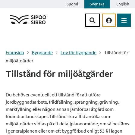
Suomi
Svenska
English
Siirry sisältöön
Framsida
Byggande
Lov för byggande
Tillstånd för
miljöåtgärder
Tillstånd för miljöåtgärder
Du behöver eventuellt ett tillstånd för att utföra
jordbyggnadsarbete, trädfällning, sprängning, grävning,
markfyllning eller någon annan jämförbar åtgärd som
förändrar landskapet. Tillstånd ska alltid ansökas om
miljöåtgärder vidtas på ett detaljplaneområde, om så bestäms
i generalplanen eller om ett byggförbud enligt 53 § i lagen