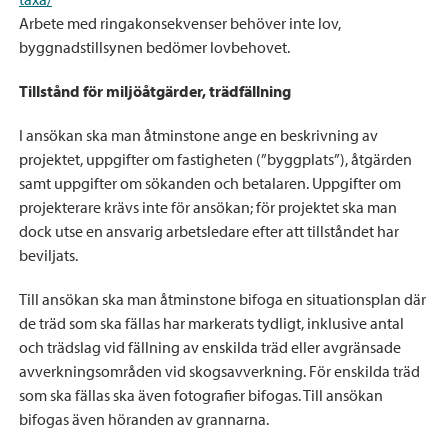
Arbete med ringakonsekvenser behöver inte lov,
byggnadstillsynen bedömer lovbehovet.
Tillstånd för miljöåtgärder, trädfällning
I ansökan ska man åtminstone ange en beskrivning av
projektet, uppgifter om fastigheten (”byggplats”), åtgärden
samt uppgifter om sökanden och betalaren. Uppgifter om
projekterare krävs inte för ansökan; för projektet ska man
dock utse en ansvarig arbetsledare efter att tillståndet har
beviljats.
Till ansökan ska man åtminstone bifoga en situationsplan där
de träd som ska fällas har markerats tydligt, inklusive antal
och trädslag vid fällning av enskilda träd eller avgränsade
avverkningsområden vid skogsavverkning. För enskilda träd
som ska fällas ska även fotografier bifogas. Till ansökan
bifogas även höranden av grannarna.