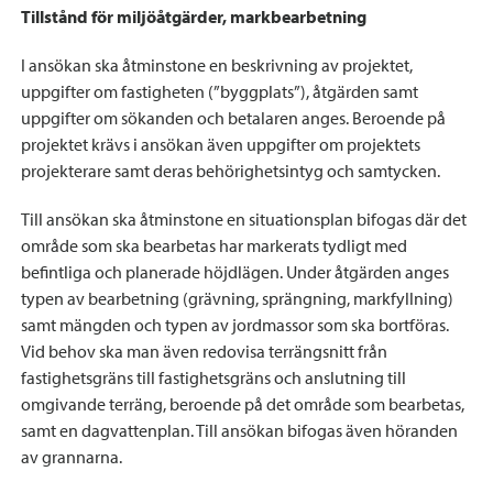
Tillstånd för miljöåtgärder, markbearbetning
I ansökan ska åtminstone en beskrivning av projektet,
uppgifter om fastigheten (”byggplats”), åtgärden samt
uppgifter om sökanden och betalaren anges. Beroende på
projektet krävs i ansökan även uppgifter om projektets
projekterare samt deras behörighetsintyg och samtycken.
Till ansökan ska åtminstone en situationsplan bifogas där det
område som ska bearbetas har markerats tydligt med
befintliga och planerade höjdlägen. Under åtgärden anges
typen av bearbetning (grävning, sprängning, markfyllning)
samt mängden och typen av jordmassor som ska bortföras.
Vid behov ska man även redovisa terrängsnitt från
fastighetsgräns till fastighetsgräns och anslutning till
omgivande terräng, beroende på det område som bearbetas,
samt en dagvattenplan. Till ansökan bifogas även höranden
av grannarna.