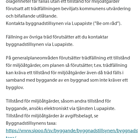
olägenheter får fällas utan ett tillstånd för miljöåtgärder
förutsatt att trädfällningen beviljats kommunens utvärdering
och bifallande utlåtande.
Kontakta byggnadstillsynen via Lupapiste (”Be om råd”).
Fällning av övriga träd förutsätter att du kontaktar
byggnadstillsynen via Lupapiste.
På generalplaneområden förutsätter trädfällning ett tillstånd
för miljöåtgärder, om planen så förutsätter; t.ex. trädfällning
kan kräva ett tillstånd för miljöåtgärder även då träd fälls i
samband med byggande av en byggnad som inte kräver ett
bygglov.
Tillstånd för miljöåtgärder, såsom andra tillstånd för
byggande, ansöks elektroniskt via tjänsten Lupapiste.
Tillstånd för miljöåtgärder är avgiftsbelagt, se
Byggnadstillsynens taxa:
https://www.sipoo.fi/sv/byggande/byggnadstillsynen/byggnadst
taxa/