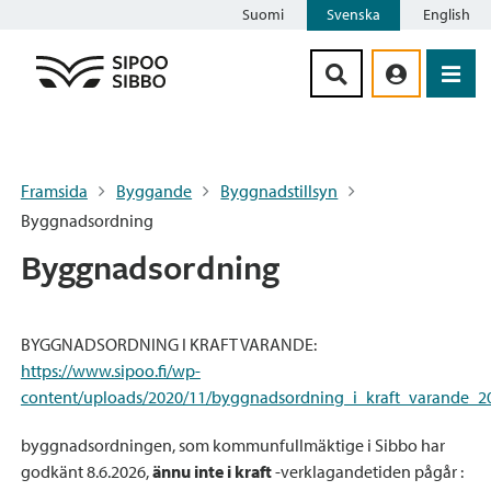
Suomi
Svenska
English
Siirry sisältöön
Framsida
Byggande
Byggnadstillsyn
Byggnadsordning
Byggnadsordning
BYGGNADSORDNING I KRAFT VARANDE:
https://www.sipoo.fi/wp-
content/uploads/2020/11/byggnadsordning_i_kraft_varande_2
byggnadsordningen, som kommunfullmäktige i Sibbo har
godkänt 8.6.2026,
ännu inte i kraft
-verklagandetiden pågår :