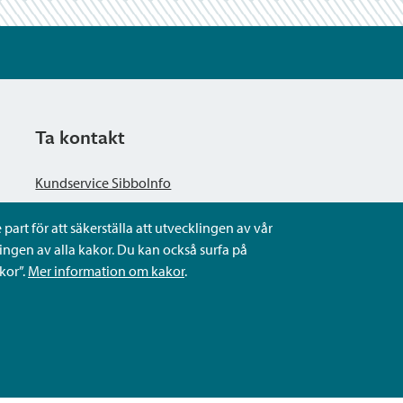
Ta kontakt
Kundservice SibboInfo
part för att säkerställa att utvecklingen av vår
Ge anonym respons
ngen av alla kakor. Du kan också surfa på
kor”.
Mer information om kakor
.
Ställ en fråga eller sköta ditt ärende
Kontaktuppgifter