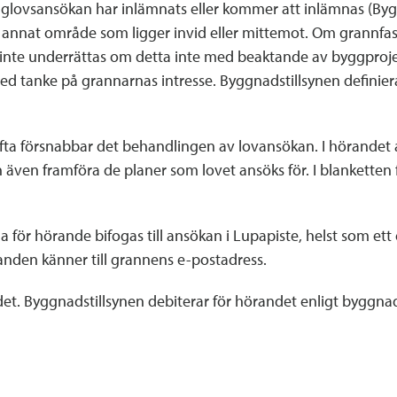
glovsansökan har inlämnats eller kommer att inlämnas (By
tt annat område som ligger invid eller mittemot. Om grannfas
inte underrättas om detta inte med beaktande av byggprojekt
ed tanke på grannarnas intresse. Byggnadstillsynen defini
fta försnabbar det behandlingen av lovansökan. I hörandet 
n även framföra de planer som lovet ansöks för. I blankett
a för hörande bifogas till ansökan i Lupapiste, helst som e
anden känner till grannens e-postadress.
t. Byggnadstillsynen debiterar för hörandet enligt byggnad