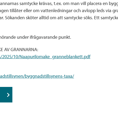
annarnas samtycke krävas, t.ex. om man vill placera en byg
gen tillåter eller om vattenledningar och avlopp leds via 
r. Sökanden sköter alltid om att samtycke söks. Ett samtycke 
 hörande under ifrågavarande punkt.
KE AV GRANNARNA:
ds/2025/10/Naapurilomake_granneblankett.pdf
dstillsynen/byggnadstillsynens-taxa/