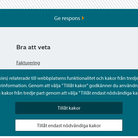
Ge respons
Bra att veta
Fakturering
s) relaterade till webbplatsens funktionalitet och kakor från tredje 
Dataskyddsbeskrivning
rinformation. Genom att välja ”Tillåt kakor” godkänner du användni
kakor från tredje part genom att välja ”Tillåt endast nödvändiga ka
Tillgänglighetsutlåtande
Tillåt kakor
Frågor och svar
Tillåt endast nödvändiga kakor
Sköta ärenden för någon annan i Sibbos Mina tjänster