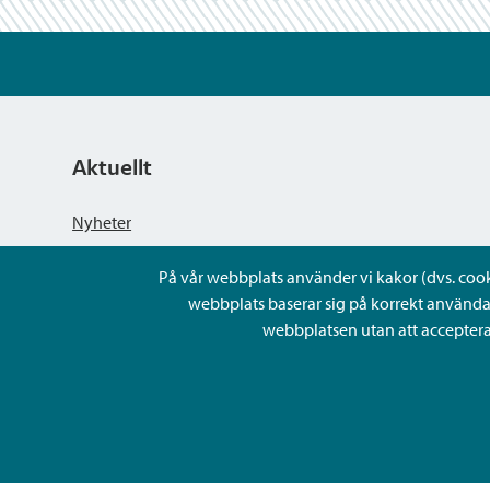
Aktuellt
Nyheter
På vår webbplats använder vi kakor (dvs. cookie
Kungörelser
webbplats baserar sig på korrekt använda
webbplatsen utan att acceptera 
Evenemang
Lediga arbetsplatser och rekrytering