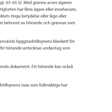
ggL 63–65 §). Med granne avses ägaren
tigheten har flera ägare eller innehavare,
ets ringa betydelse eller läge eller
erar behovet av hörande och grannar som
används byggnadstillsynens blankett för
en för hörande antecknas undantag som
tt enda dokument. Ett hörande kan också
stillsynens taxa som fullmäktige har