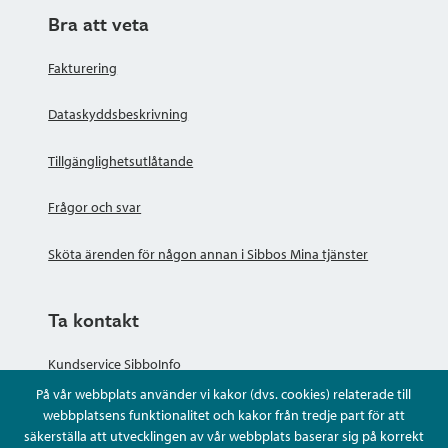
Bra att veta
Fakturering
Dataskyddsbeskrivning
Tillgänglighetsutlåtande
Frågor och svar
Sköta ärenden för någon annan i Sibbos Mina tjänster
Ta kontakt
Kundservice SibboInfo
På vår webbplats använder vi kakor (dvs. cookies) relaterade till
Ge anonym respons
webbplatsens funktionalitet och kakor från tredje part för att
säkerställa att utvecklingen av vår webbplats baserar sig på korrekt