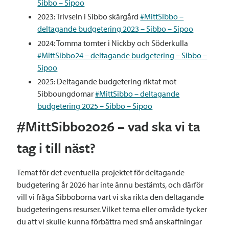
Sibbo – Sipoo
2023: Trivseln i Sibbo skärgård
#MittSibbo –
deltagande budgetering 2023 – Sibbo – Sipoo
2024: Tomma tomter i Nickby och Söderkulla
#MittSibbo24 – deltagande budgetering – Sibbo –
Sipoo
2025: Deltagande budgetering riktat mot
Sibboungdomar
#MittSibbo – deltagande
budgetering 2025 – Sibbo – Sipoo
#MittSibbo2026 – vad ska vi ta
tag i till näst?
Temat för det eventuella projektet för deltagande
budgetering år 2026 har inte ännu bestämts, och därför
vill vi fråga Sibboborna vart vi ska rikta den deltagande
budgeteringens resurser. Vilket tema eller område tycker
du att vi skulle kunna förbättra med små anskaffningar