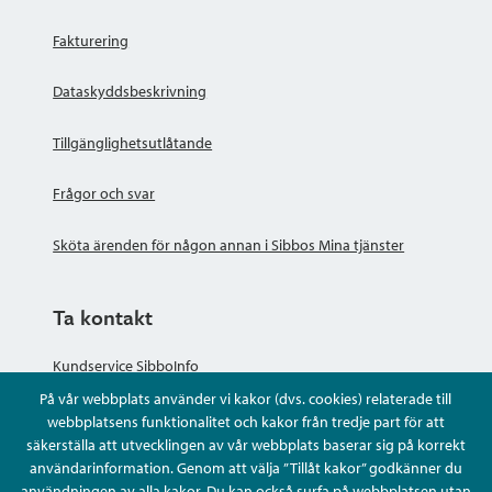
Fakturering
Dataskyddsbeskrivning
Tillgänglighetsutlåtande
Frågor och svar
Sköta ärenden för någon annan i Sibbos Mina tjänster
Ta kontakt
Kundservice SibboInfo
På vår webbplats använder vi kakor (dvs. cookies) relaterade till
Ge anonym respons
webbplatsens funktionalitet och kakor från tredje part för att
säkerställa att utvecklingen av vår webbplats baserar sig på korrekt
användarinformation. Genom att välja ”Tillåt kakor” godkänner du
Ställ en fråga eller sköta ditt ärende
användningen av alla kakor. Du kan också surfa på webbplatsen utan