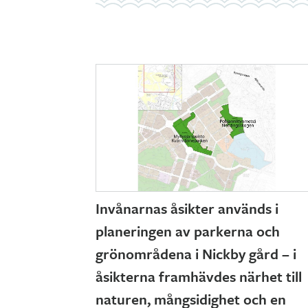
Invånarnas åsikter används i
planeringen av parkerna och
grönområdena i Nickby gård – i
åsikterna framhävdes närhet till
naturen, mångsidighet och en