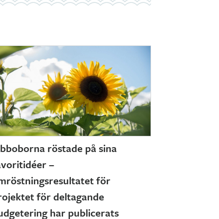
ibboborna röstade på sina
avoritidéer –
mröstningsresultatet för
rojektet för deltagande
udgetering har publicerats