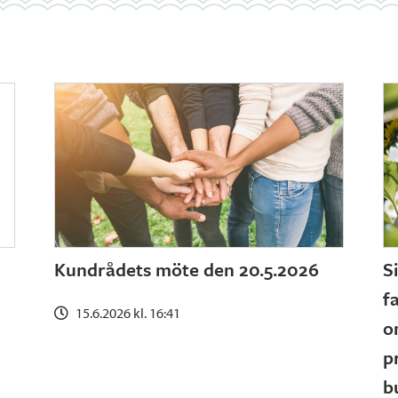
Kundrådets möte den 20.5.2026
S
f
15.6.2026 kl. 16:41
o
p
b