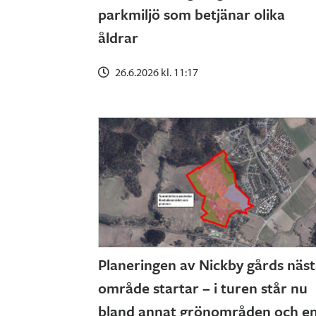
parkmiljö som betjänar olika
åldrar
26.6.2026 kl. 11:17
Planeringen av Nickby gårds näs
område startar – i turen står nu
bland annat grönområden och e