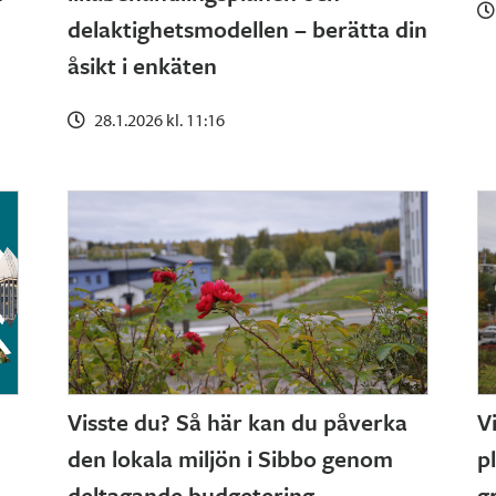
delaktighetsmodellen – berätta din
åsikt i enkäten
28.1.2026 kl. 11:16
Visste du? Så här kan du påverka
V
den lokala miljön i Sibbo genom
p
deltagande budgetering
g