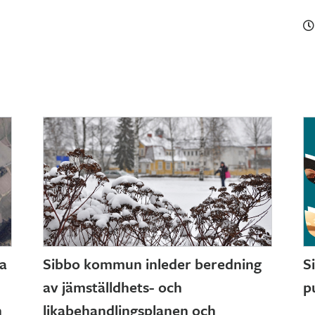
ta
Sibbo kommun inleder beredning
S
av jämställdhets- och
p
n
likabehandlingsplanen och