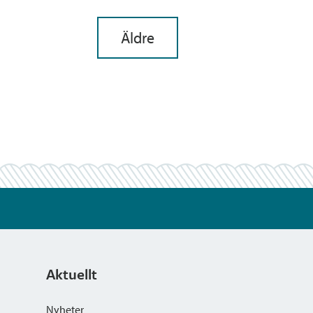
Navigera
Äldre
mellan
nya
och
gamla
inlägg
Aktuellt
Nyheter