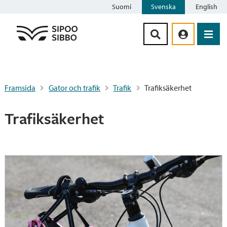
Suomi
Svenska
English
Siirry sisältöön
Framsida
Gator och trafik
Trafik
Trafiksäkerhet
Trafiksäkerhet