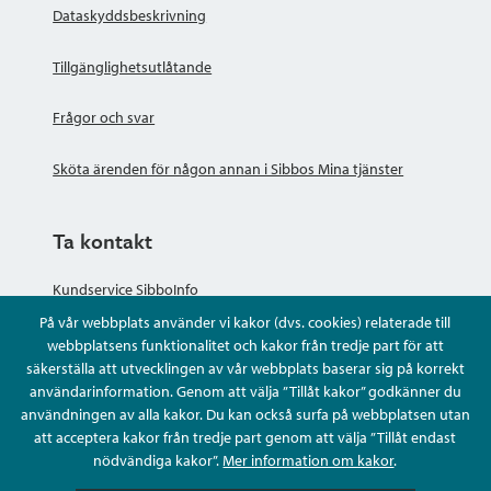
Dataskyddsbeskrivning
Tillgänglighetsutlåtande
Frågor och svar
Sköta ärenden för någon annan i Sibbos Mina tjänster
Ta kontakt
Kundservice SibboInfo
På vår webbplats använder vi kakor (dvs. cookies) relaterade till
Ge anonym respons
webbplatsens funktionalitet och kakor från tredje part för att
säkerställa att utvecklingen av vår webbplats baserar sig på korrekt
användarinformation. Genom att välja ”Tillåt kakor” godkänner du
Ställ en fråga eller sköta ditt ärende
användningen av alla kakor. Du kan också surfa på webbplatsen utan
att acceptera kakor från tredje part genom att välja ”Tillåt endast
Kontaktuppgifter
nödvändiga kakor”.
Mer information om kakor
.