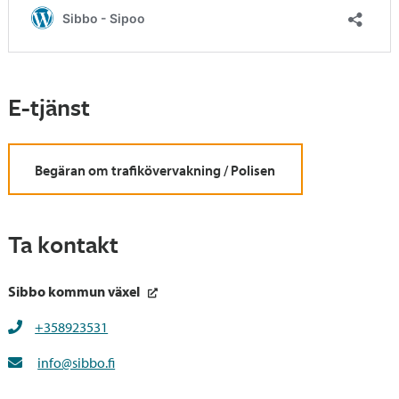
E-tjänst
Begäran om trafikövervakning / Polisen
Ta kontakt
Sibbo kommun växel
+358923531
info@sibbo.fi