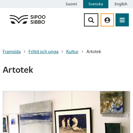
Suomi
Svenska
English
Siirry sisältöön
Framsida
Fritid och unga
Kultur
Artotek
Artotek