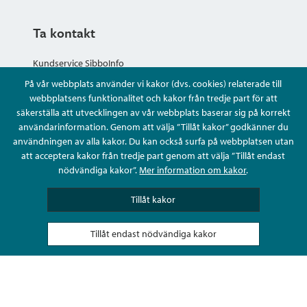
Ta kontakt
Kundservice SibboInfo
På vår webbplats använder vi kakor (dvs. cookies) relaterade till
Ge anonym respons
webbplatsens funktionalitet och kakor från tredje part för att
säkerställa att utvecklingen av vår webbplats baserar sig på korrekt
användarinformation. Genom att välja ”Tillåt kakor” godkänner du
Ställ en fråga eller sköta ditt ärende
användningen av alla kakor. Du kan också surfa på webbplatsen utan
att acceptera kakor från tredje part genom att välja ”Tillåt endast
Kontaktuppgifter
nödvändiga kakor”.
Mer information om kakor
.
Tillåt kakor
Tillåt endast nödvändiga kakor