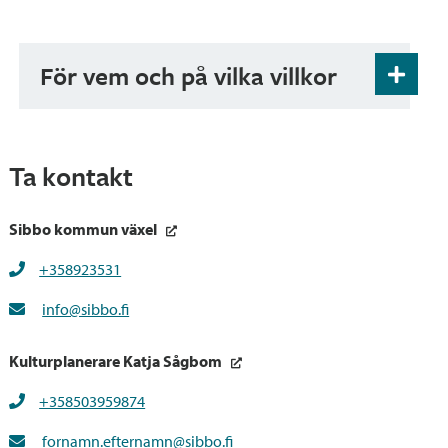
För vem och på vilka villkor
Konstverken kan lånas mot en liten
månadshyra, eller köpas direkt. Konstverket
övergår i kundens ägo när de betalda
Ta kontakt
hyresavgifterna uppnår konstverkets pris.
Hyresavgiften är en räntefri delavgift.
Sibbo kommun växel
Betalningsinformation
+358923531
Tjänsten är avgiftsbelagd
info@sibbo.fi
Kulturplanerare Katja Sågbom
+358503959874
fornamn.efternamn@sibbo.fi