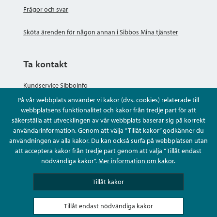
Frågor och svar
Sköta ärenden för någon annan i Sibbos Mina tjänster
Ta kontakt
Kundservice SibboInfo
På vår webbplats använder vi kakor (dvs. cookies) relaterade till
Ge anonym respons
webbplatsens funktionalitet och kakor från tredje part för att
säkerställa att utvecklingen av vår webbplats baserar sig på korrekt
användarinformation. Genom att välja ”Tillåt kakor” godkänner du
Ställ en fråga eller sköta ditt ärende
användningen av alla kakor. Du kan också surfa på webbplatsen utan
att acceptera kakor från tredje part genom att välja ”Tillåt endast
Kontaktuppgifter
nödvändiga kakor”.
Mer information om kakor
.
Tillåt kakor
Tillåt endast nödvändiga kakor