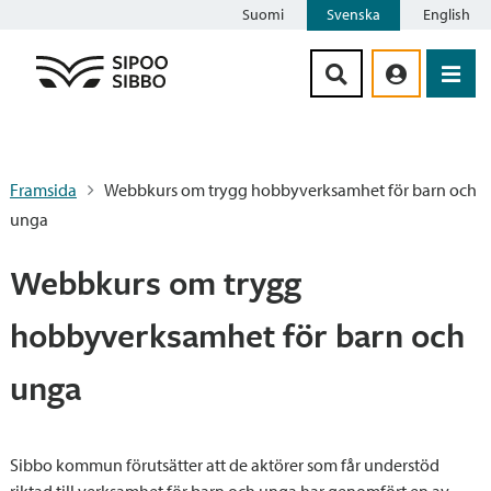
Suomi
Svenska
English
Siirry sisältöön
Framsida
Webbkurs om trygg hobbyverksamhet för barn och
unga
Webbkurs om trygg
hobbyverksamhet för barn och
unga
Sibbo kommun förutsätter att de aktörer som får understöd
riktad till verksamhet för barn och unga har genomfört en av