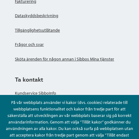
Fakturering
Dataskyddsbeskrivning
Tillgänglighetsutlåtande
Frågor och svar
Sköta ärenden för någon annan i Sibbos Mina tjänster
Ta kontakt
Kundservice SibboInfo
På vår webbplats använder vi kakor (dvs. cookies) relaterade till
Ge anonym respons
webbplatsens funktionalitet och kakor från tredje part för att
säkerställa att utvecklingen av vår webbplats baserar sig på korrekt
användarinformation. Genom att välja ”Tillåt kakor” godkänner du
Ställ en fråga eller sköta ditt ärende
användningen av alla kakor. Du kan också surfa på webbplatsen utan
att acceptera kakor från tredje part genom att välja ”Tillåt endast
Kontaktuppgifter