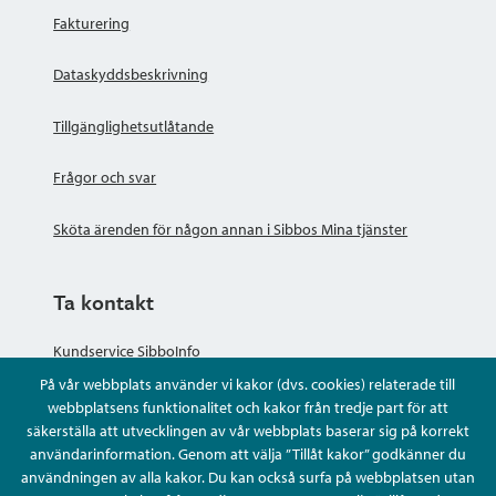
Fakturering
Dataskyddsbeskrivning
Tillgänglighetsutlåtande
Frågor och svar
Sköta ärenden för någon annan i Sibbos Mina tjänster
Ta kontakt
Kundservice SibboInfo
På vår webbplats använder vi kakor (dvs. cookies) relaterade till
Ge anonym respons
webbplatsens funktionalitet och kakor från tredje part för att
säkerställa att utvecklingen av vår webbplats baserar sig på korrekt
användarinformation. Genom att välja ”Tillåt kakor” godkänner du
Ställ en fråga eller sköta ditt ärende
användningen av alla kakor. Du kan också surfa på webbplatsen utan