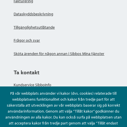
Fakturering
Dataskyddsbeskrivning
Tillgänglighetsutlåtande
Frågor och svar
Sköta ärenden för någon annan i Sibbos Mina tjänster
Ta kontakt
Kundservice SibboInfo
På vår webbplats använder vi kakor (dvs. cookies) relaterade till
Ge anonym respons
webbplatsens funktionalitet och kakor från tredje part för att
säkerställa att utvecklingen av vår webbplats baserar sig på korrekt
användarinformation. Genom att välja ”Tillåt kakor” godkänner du
Ställ en fråga eller sköta ditt ärende
användningen av alla kakor. Du kan också surfa på webbplatsen utan
att acceptera kakor från tredje part genom att välja ”Tillåt endast
Kontaktuppgifter