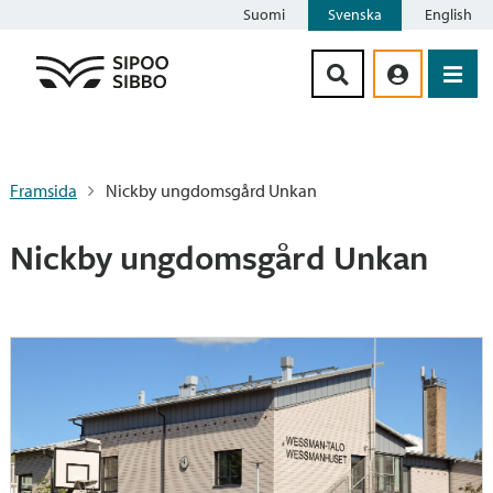
Suomi
Svenska
English
Siirry sisältöön
Framsida
Nickby ungdomsgård Unkan
Nickby ungdomsgård Unkan