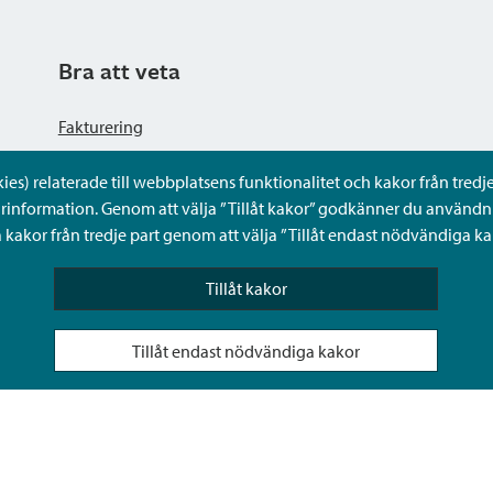
Bra att veta
Fakturering
s) relaterade till webbplatsens funktionalitet och kakor från tredje 
Dataskyddsbeskrivning
rinformation. Genom att välja ”Tillåt kakor” godkänner du användni
kakor från tredje part genom att välja ”Tillåt endast nödvändiga ka
Tillgänglighetsutlåtande
Tillåt kakor
Frågor och svar
Tillåt endast nödvändiga kakor
Sköta ärenden för någon annan i Sibbos Mina tjänster