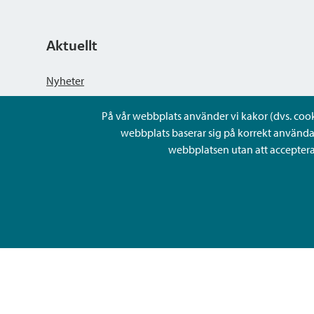
Aktuellt
Nyheter
På vår webbplats använder vi kakor (dvs. cookie
Kungörelser
webbplats baserar sig på korrekt använda
webbplatsen utan att acceptera 
Evenemang
Lediga arbetsplatser och rekrytering