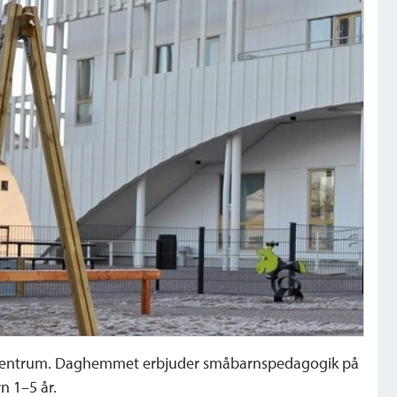
y centrum. Daghemmet erbjuder småbarnspedagogik på
n 1–5 år.