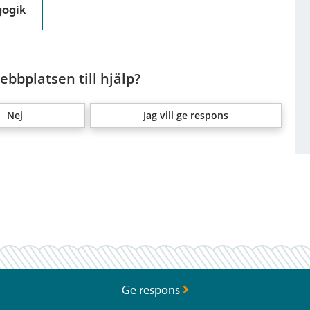
gogik
bbplatsen till hjälp?
Nej
Jag vill ge respons
Ge respons