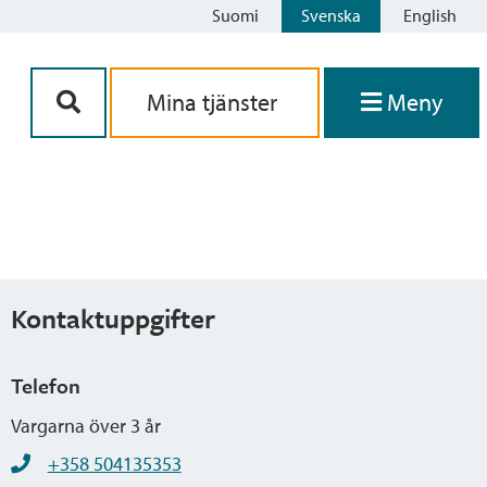
Suomi
Svenska
English
Siirry sisältöön
Mina tjänster
Meny
Kontaktuppgifter
Telefon
Vargarna över 3 år
+358 504135353