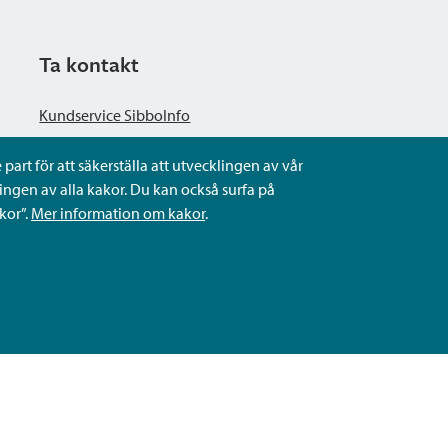
Ta kontakt
Kundservice SibboInfo
part för att säkerställa att utvecklingen av vår
Ge anonym respons
ngen av alla kakor. Du kan också surfa på
kor”.
Mer information om kakor
.
Ställ en fråga eller sköta ditt ärende
Kontaktuppgifter