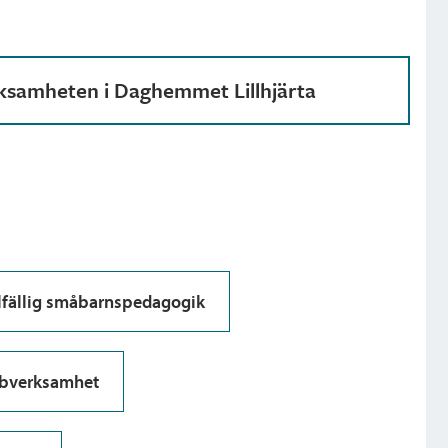
ksamheten i Daghemmet Lillhjärta
llfällig småbarnspedagogik
bbverksamhet