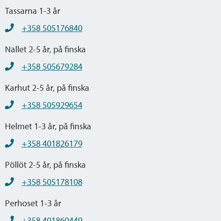
Tassarna 1-3 år
+358 505176840
Nallet 2-5 år, på finska
+358 505679284
Karhut 2-5 år, på finska
+358 505929654
Helmet 1-3 år, på finska
+358 401826179
Pöllöt 2-5 år, på finska
+358 505178108
Perhoset 1-3 år
+358 401860449