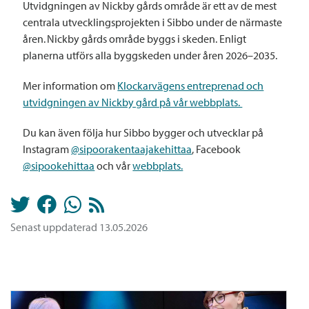
Utvidgningen av Nickby gårds område är ett av de mest
centrala utvecklingsprojekten i Sibbo under de närmaste
åren. Nickby gårds område byggs i skeden. Enligt
planerna utförs alla byggskeden under åren 2026–2035.
Mer information om
Klockarvägens entreprenad och
utvidgningen av Nickby gård på vår webbplats.
Du kan även följa hur Sibbo bygger och utvecklar på
Instagram
@sipoorakentaajakehittaa
, Facebook
@sipookehittaa
och vår
webbplats.
Senast uppdaterad 13.05.2026