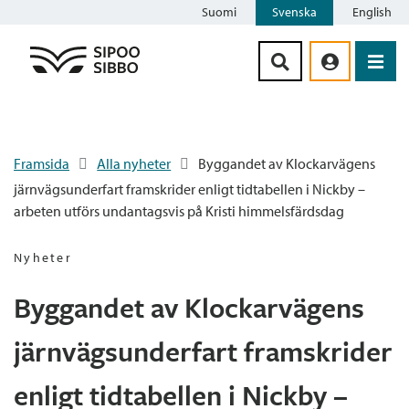
Suomi
Svenska
English
Siirry sisältöön
Framsida
Alla nyheter
Byggandet av Klockarvägens
järnvägsunderfart framskrider enligt tidtabellen i Nickby –
arbeten utförs undantagsvis på Kristi himmelsfärdsdag
Nyheter
Byggandet av Klockarvägens
järnvägsunderfart framskrider
enligt tidtabellen i Nickby –