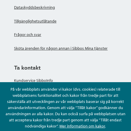
Dataskyddsbeskrivning
Tillgänglighetsutlåtande
Frågor och svar
Sköta ärenden för någon annan i Sibbos Mina tjänster
Ta kontakt
Kundservice SibboInfo
På vår webbplats använder vi kakor (dvs. cookies) relaterade till
Ge anonym respons
webbplatsens funktionalitet och kakor från tredje part för att
säkerställa att utvecklingen av vår webbplats baserar sig på korrekt
användarinformation. Genom att välja ”Tillåt kakor” godkänner du
Ställ en fråga eller sköta ditt ärende
användningen av alla kakor. Du kan också surfa på webbplatsen utan
att acceptera kakor från tredje part genom att välja ”Tillåt endast
Kontaktuppgifter
nödvändiga kakor”.
Mer information om kakor
.