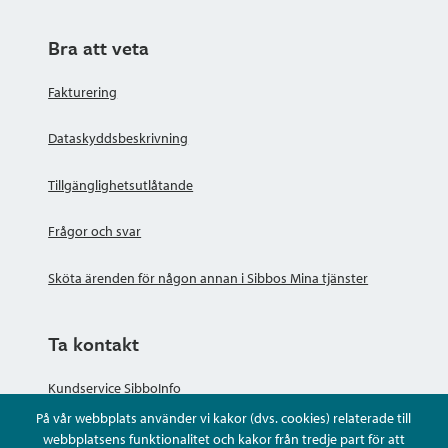
Bra att veta
Fakturering
Dataskyddsbeskrivning
Tillgänglighetsutlåtande
Frågor och svar
Sköta ärenden för någon annan i Sibbos Mina tjänster
Ta kontakt
Kundservice SibboInfo
På vår webbplats använder vi kakor (dvs. cookies) relaterade till
Ge anonym respons
webbplatsens funktionalitet och kakor från tredje part för att