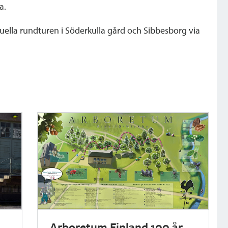
a.
ella rundturen i Söderkulla gård och Sibbesborg via
Arboretum Finland 100 år