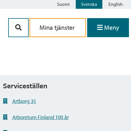
Suomi
Svenska
English
Siirry sisältöön
Mina tjänster
Meny
Serviceställen
Artborg 35
Arboretum Finland 100 år