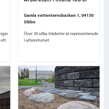
Gamla vattentornsbacken 1, 04130
Sibbo
ngar.
Över 30 olika trädarter är representerade
 ett
i arboretumet.