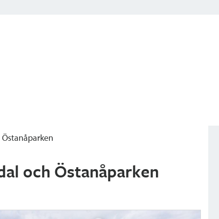
ch Östanåparken
 Ådal och Östanåparken