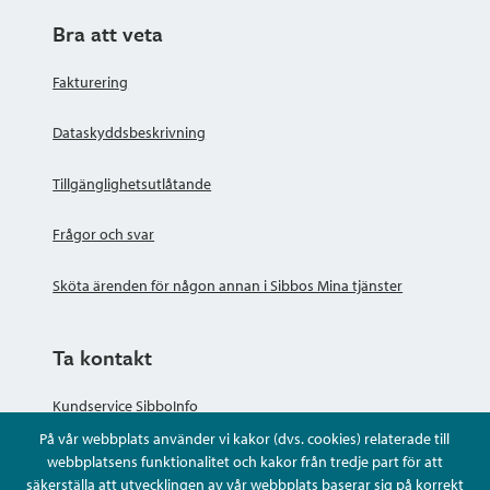
Bra att veta
Fakturering
Dataskyddsbeskrivning
Tillgänglighetsutlåtande
Frågor och svar
Sköta ärenden för någon annan i Sibbos Mina tjänster
Ta kontakt
Kundservice SibboInfo
På vår webbplats använder vi kakor (dvs. cookies) relaterade till
Ge anonym respons
webbplatsens funktionalitet och kakor från tredje part för att
säkerställa att utvecklingen av vår webbplats baserar sig på korrekt