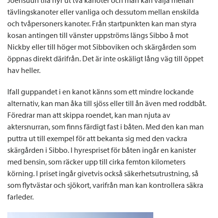
Joensuun tila hyr ut två kanoter och man kan välja mellan
tävlingskanoter eller vanliga och dessutom mellan enskilda
och tvåpersoners kanoter. Från startpunkten kan man styra
kosan antingen till vänster uppströms längs Sibbo å mot
Nickby eller till höger mot Sibboviken och skärgården som
öppnas direkt därifrån. Det är inte oskäligt lång väg till öppet
hav heller.
Ifall guppandet i en kanot känns som ett mindre lockande
alternativ, kan man åka till sjöss eller till ån även med roddbåt.
Föredrar man att skippa roendet, kan man njuta av
aktersnurran, som finns färdigt fast i båten. Med den kan man
puttra ut till exempel för att bekanta sig med den vackra
skärgården i Sibbo. I hyrespriset för båten ingår en kanister
med bensin, som räcker upp till cirka femton kilometers
körning. I priset ingår givetvis också säkerhetsutrustning, så
som flytvästar och sjökort, varifrån man kan kontrollera säkra
farleder.