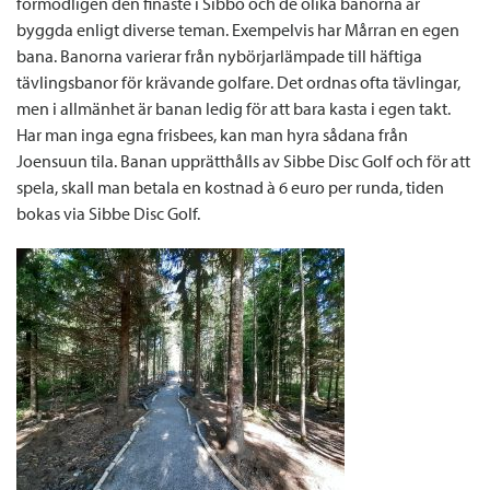
förmodligen den finaste i Sibbo och de olika banorna är
byggda enligt diverse teman. Exempelvis har Mårran en egen
bana. Banorna varierar från nybörjarlämpade till häftiga
tävlingsbanor för krävande golfare. Det ordnas ofta tävlingar,
men i allmänhet är banan ledig för att bara kasta i egen takt.
Har man inga egna frisbees, kan man hyra sådana från
Joensuun tila. Banan upprätthålls av Sibbe Disc Golf och för att
spela, skall man betala en kostnad à 6 euro per runda, tiden
bokas via Sibbe Disc Golf.