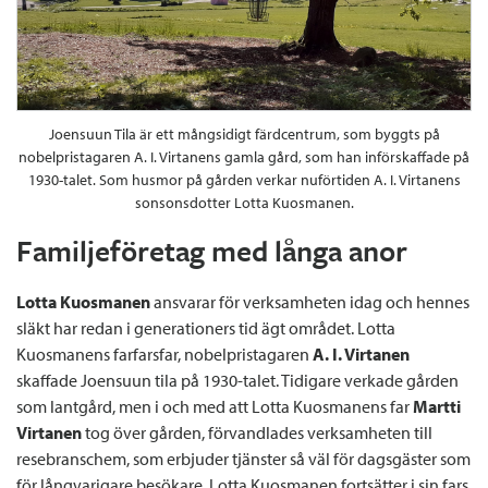
Joensuun Tila är ett mångsidigt färdcentrum, som byggts på
nobelpristagaren A. I. Virtanens gamla gård, som han införskaffade på
1930-talet. Som husmor på gården verkar nuförtiden A. I. Virtanens
sonsonsdotter Lotta Kuosmanen.
Familjeföretag med långa anor
Lotta Kuosmanen
ansvarar för verksamheten idag och hennes
släkt har redan i generationers tid ägt området. Lotta
Kuosmanens farfarsfar, nobelpristagaren
A. I. Virtanen
skaffade Joensuun tila på 1930-talet. Tidigare verkade gården
som lantgård, men i och med att Lotta Kuosmanens far
Martti
Virtanen
tog över gården, förvandlades verksamheten till
resebranschem, som erbjuder tjänster så väl för dagsgäster som
för långvarigare besökare. Lotta Kuosmanen fortsätter i sin fars