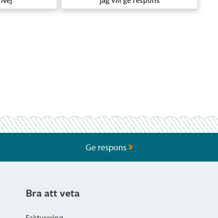
Nej
Jag vill ge respons
Ge respons
Bra att veta
Fakturering