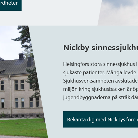
ärdheter
Nickby sinnessjuk
Helsingfors stora sinnessjukhus i
sjukaste patienter. Många levde på
Sjukhusverksamheten avslutades 
miljön kring sjukhusbacken är ö
jugendbyggnaderna på stråk där 
Bekanta dig med Nickbys före