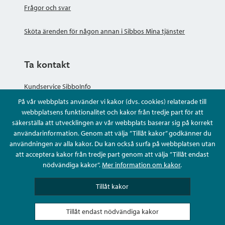
Frågor och svar
Sköta ärenden för någon annan i Sibbos Mina tjänster
Ta kontakt
Kundservice SibboInfo
På vår webbplats använder vi kakor (dvs. cookies) relaterade till
Ge anonym respons
webbplatsens funktionalitet och kakor från tredje part för att
säkerställa att utvecklingen av vår webbplats baserar sig på korrekt
användarinformation. Genom att välja ”Tillåt kakor” godkänner du
Ställ en fråga eller sköta ditt ärende
användningen av alla kakor. Du kan också surfa på webbplatsen utan
att acceptera kakor från tredje part genom att välja ”Tillåt endast
Kontaktuppgifter
nödvändiga kakor”.
Mer information om kakor
.
Tillåt kakor
Tillåt endast nödvändiga kakor