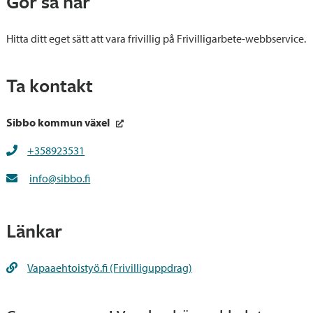
Gör så här
Hitta ditt eget sätt att vara frivillig på Frivilligarbete-webbservice.
Ta kontakt
Sibbo kommun växel
+358923531
info@sibbo.fi
Länkar
Vapaaehtoistyö.fi (Frivilliguppdrag)