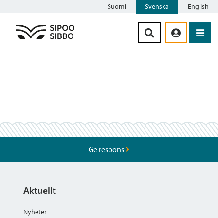
Suomi
Svenska
English
Siirry sisältöön
Ge respons
Aktuellt
Nyheter