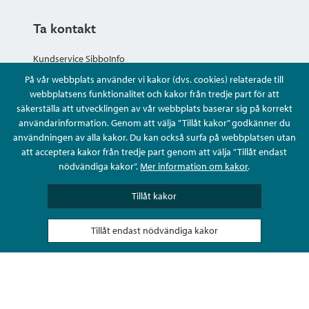
Ta kontakt
Kundservice SibboInfo
På vår webbplats använder vi kakor (dvs. cookies) relaterade till
Ge anonym respons
webbplatsens funktionalitet och kakor från tredje part för att
säkerställa att utvecklingen av vår webbplats baserar sig på korrekt
användarinformation. Genom att välja ”Tillåt kakor” godkänner du
Ställ en fråga eller sköta ditt ärende
användningen av alla kakor. Du kan också surfa på webbplatsen utan
att acceptera kakor från tredje part genom att välja ”Tillåt endast
Kontaktuppgifter
nödvändiga kakor”.
Mer information om kakor
.
Tillåt kakor
Tillåt endast nödvändiga kakor