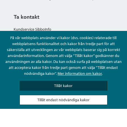
Ta kontakt
Kundservice SibboInfo
På vår webbplats använder vi kakor (dvs. cookies) relaterade till
Ge anonym respons
webbplatsens funktionalitet och kakor från tredje part för att
säkerställa att utvecklingen av vår webbplats baserar sig på korrekt
användarinformation. Genom att välja ”Tillåt kakor” godkänner du
Ställ en fråga eller sköta ditt ärende
användningen av alla kakor. Du kan också surfa på webbplatsen utan
att acceptera kakor från tredje part genom att välja ”Tillåt endast
Kontaktuppgifter
nödvändiga kakor”.
Mer information om kakor
.
Tillåt kakor
Tillåt endast nödvändiga kakor