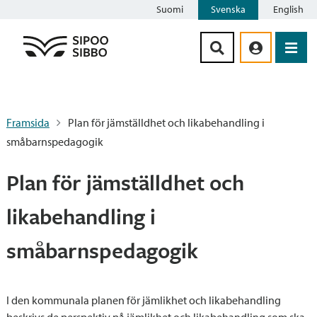
Suomi
Svenska
English
Siirry sisältöön
Framsida
Plan för jämställdhet och likabehandling i
småbarnspedagogik
Plan för jämställdhet och
likabehandling i
småbarnspedagogik
I den kommunala planen för jämlikhet och likabehandling
beskrivs de perspektiv på jämlikhet och likabehandling som ska