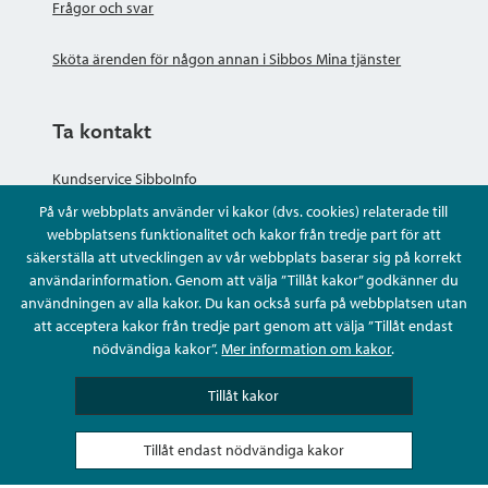
Frågor och svar
Sköta ärenden för någon annan i Sibbos Mina tjänster
Ta kontakt
Kundservice SibboInfo
På vår webbplats använder vi kakor (dvs. cookies) relaterade till
Ge anonym respons
webbplatsens funktionalitet och kakor från tredje part för att
säkerställa att utvecklingen av vår webbplats baserar sig på korrekt
användarinformation. Genom att välja ”Tillåt kakor” godkänner du
Ställ en fråga eller sköta ditt ärende
användningen av alla kakor. Du kan också surfa på webbplatsen utan
att acceptera kakor från tredje part genom att välja ”Tillåt endast
Kontaktuppgifter
nödvändiga kakor”.
Mer information om kakor
.
Tillåt kakor
Tillåt endast nödvändiga kakor