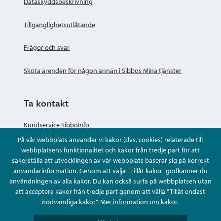
Dataskyddsbeskrivning
Tillgänglighetsutlåtande
Frågor och svar
Sköta ärenden för någon annan i Sibbos Mina tjänster
Ta kontakt
Kundservice SibboInfo
På vår webbplats använder vi kakor (dvs. cookies) relaterade till
Ge anonym respons
webbplatsens funktionalitet och kakor från tredje part för att
säkerställa att utvecklingen av vår webbplats baserar sig på korrekt
användarinformation. Genom att välja ”Tillåt kakor” godkänner du
Ställ en fråga eller sköta ditt ärende
användningen av alla kakor. Du kan också surfa på webbplatsen utan
att acceptera kakor från tredje part genom att välja ”Tillåt endast
Kontaktuppgifter
nödvändiga kakor”.
Mer information om kakor
.