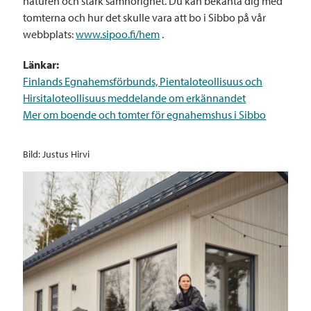
naturen och stark samhörighet. Du kan bekanta dig med
tomterna och hur det skulle vara att bo i Sibbo på vår
webbplats:
www.sipoo.fi/hem
.
Länkar:
Finlands Egnahemsförbunds, Pientaloteollisuus och
Hirsitaloteollisuus meddelande om erkännandet
Mer om boende och tomter för egnahemshus i Sibbo
Bild: Justus Hirvi