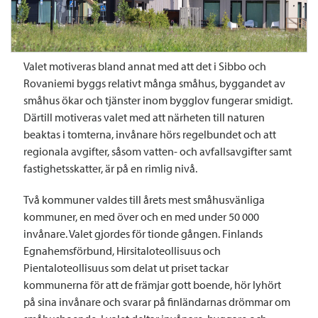
Valet motiveras bland annat med att det i Sibbo och
Rovaniemi byggs relativt många småhus, byggandet av
småhus ökar och tjänster inom bygglov fungerar smidigt.
Därtill motiveras valet med att närheten till naturen
beaktas i tomterna, invånare hörs regelbundet och att
regionala avgifter, såsom vatten- och avfallsavgifter samt
fastighetsskatter, är på en rimlig nivå.
Två kommuner valdes till årets mest småhusvänliga
kommuner, en med över och en med under 50 000
invånare. Valet gjordes för tionde gången. Finlands
Egnahemsförbund, Hirsitaloteollisuus och
Pientaloteollisuus som delat ut priset tackar
kommunerna för att de främjar gott boende, hör lyhört
på sina invånare och svarar på finländarnas drömmar om