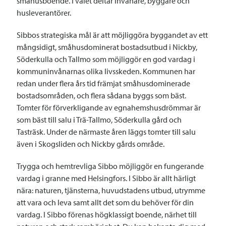
småhusboende. I valet deltar invånare, byggare och
husleverantörer.
Sibbos strategiska mål är att möjliggöra byggandet av ett
mångsidigt, småhusdominerat bostadsutbud i Nickby,
Söderkulla och Tallmo som möjliggör en god vardag i
kommuninvånarnas olika livsskeden. Kommunen har
redan under flera års tid främjat småhusdominerade
bostadsområden, och flera sådana byggs som bäst.
Tomter för förverkligande av egnahemshusdrömmar är
som bäst till salu i Trä-Tallmo, Söderkulla gård och
Tasträsk. Under de närmaste åren läggs tomter till salu
även i Skogsliden och Nickby gårds område.
Trygga och hemtrevliga Sibbo möjliggör en fungerande
vardag i granne med Helsingfors. I Sibbo är allt härligt
nära: naturen, tjänsterna, huvudstadens utbud, utrymme
att vara och leva samt allt det som du behöver för din
vardag. I Sibbo förenas högklassigt boende, närhet till