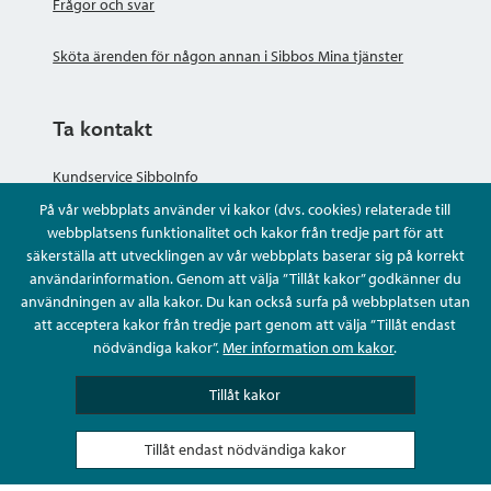
Frågor och svar
Sköta ärenden för någon annan i Sibbos Mina tjänster
Ta kontakt
Kundservice SibboInfo
På vår webbplats använder vi kakor (dvs. cookies) relaterade till
Ge anonym respons
webbplatsens funktionalitet och kakor från tredje part för att
säkerställa att utvecklingen av vår webbplats baserar sig på korrekt
användarinformation. Genom att välja ”Tillåt kakor” godkänner du
Ställ en fråga eller sköta ditt ärende
användningen av alla kakor. Du kan också surfa på webbplatsen utan
att acceptera kakor från tredje part genom att välja ”Tillåt endast
Kontaktuppgifter
nödvändiga kakor”.
Mer information om kakor
.
Tillåt kakor
Tillåt endast nödvändiga kakor