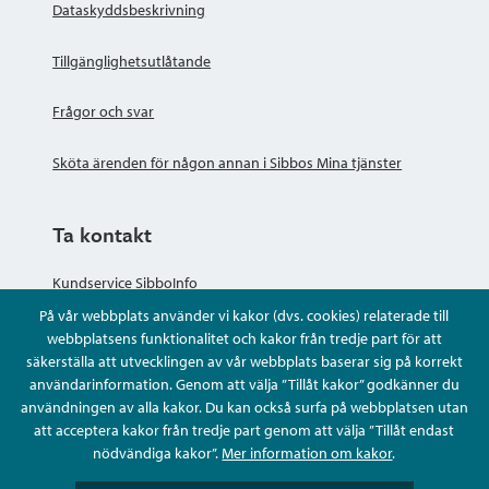
Dataskyddsbeskrivning
Tillgänglighetsutlåtande
Frågor och svar
Sköta ärenden för någon annan i Sibbos Mina tjänster
Ta kontakt
Kundservice SibboInfo
På vår webbplats använder vi kakor (dvs. cookies) relaterade till
Ge anonym respons
webbplatsens funktionalitet och kakor från tredje part för att
säkerställa att utvecklingen av vår webbplats baserar sig på korrekt
användarinformation. Genom att välja ”Tillåt kakor” godkänner du
Ställ en fråga eller sköta ditt ärende
användningen av alla kakor. Du kan också surfa på webbplatsen utan
att acceptera kakor från tredje part genom att välja ”Tillåt endast
Kontaktuppgifter
nödvändiga kakor”.
Mer information om kakor
.