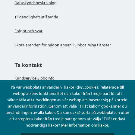
Dataskyddsbeskrivning
Tillgänglighetsutlåtande
Frågor och svar
Sköta ärenden för någon annan i Sibbos Mina tjänster
Ta kontakt
Kundservice SibboInfo
På vår webbplats använder vi kakor (dvs. cookies) relaterade till
Ge anonym respons
webbplatsens funktionalitet och kakor från tredje part för att
säkerställa att utvecklingen av vår webbplats baserar sig på korrekt
användarinformation. Genom att välja ”Tillåt kakor” godkänner du
Ställ en fråga eller sköta ditt ärende
användningen av alla kakor. Du kan också surfa på webbplatsen utan
att acceptera kakor från tredje part genom att välja ”Tillåt endast
Kontaktuppgifter
nödvändiga kakor”.
Mer information om kakor
.