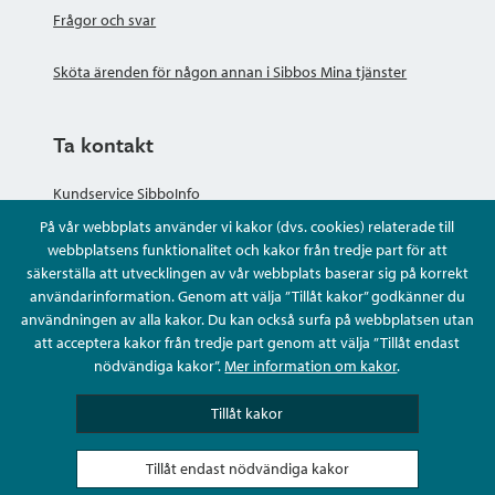
Frågor och svar
Sköta ärenden för någon annan i Sibbos Mina tjänster
Ta kontakt
Kundservice SibboInfo
På vår webbplats använder vi kakor (dvs. cookies) relaterade till
Ge anonym respons
webbplatsens funktionalitet och kakor från tredje part för att
säkerställa att utvecklingen av vår webbplats baserar sig på korrekt
användarinformation. Genom att välja ”Tillåt kakor” godkänner du
Ställ en fråga eller sköta ditt ärende
användningen av alla kakor. Du kan också surfa på webbplatsen utan
att acceptera kakor från tredje part genom att välja ”Tillåt endast
Kontaktuppgifter
nödvändiga kakor”.
Mer information om kakor
.
Tillåt kakor
Tillåt endast nödvändiga kakor