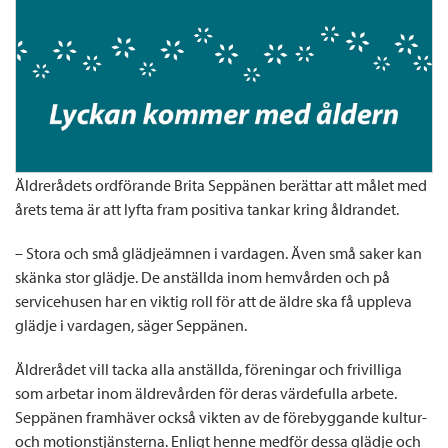
Äldrerådets ordförande Brita Seppänen berättar att målet med
årets tema är att lyfta fram positiva tankar kring åldrandet.
– Stora och små glädjeämnen i vardagen. Även små saker kan
skänka stor glädje. De anställda inom hemvården och på
servicehusen har en viktig roll för att de äldre ska få uppleva
glädje i vardagen, säger Seppänen.
Äldrerådet vill tacka alla anställda, föreningar och frivilliga
som arbetar inom äldrevården för deras värdefulla arbete.
Seppänen framhäver också vikten av de förebyggande kultur-
och motionstjänsterna. Enligt henne medför dessa glädje och