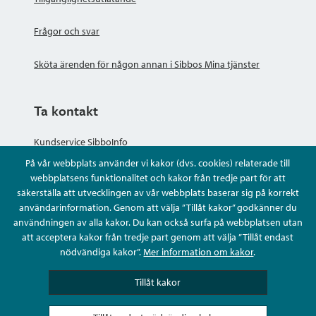
Frågor och svar
Sköta ärenden för någon annan i Sibbos Mina tjänster
Ta kontakt
Kundservice SibboInfo
På vår webbplats använder vi kakor (dvs. cookies) relaterade till
Ge anonym respons
webbplatsens funktionalitet och kakor från tredje part för att
säkerställa att utvecklingen av vår webbplats baserar sig på korrekt
användarinformation. Genom att välja ”Tillåt kakor” godkänner du
Ställ en fråga eller sköta ditt ärende
användningen av alla kakor. Du kan också surfa på webbplatsen utan
att acceptera kakor från tredje part genom att välja ”Tillåt endast
Kontaktuppgifter
nödvändiga kakor”.
Mer information om kakor
.
Tillåt kakor