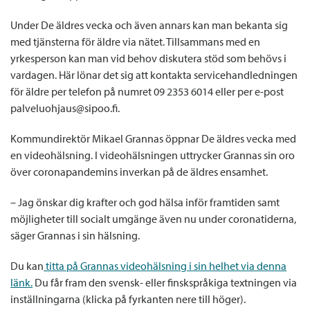
Under De äldres vecka och även annars kan man bekanta sig
med tjänsterna för äldre via nätet. Tillsammans med en
yrkesperson kan man vid behov diskutera stöd som behövs i
vardagen. Här lönar det sig att kontakta servicehandledningen
för äldre per telefon på numret 09 2353 6014 eller per e-post
palveluohjaus@sipoo.fi.
Kommundirektör Mikael Grannas öppnar De äldres vecka med
en videohälsning. I videohälsningen uttrycker Grannas sin oro
över coronapandemins inverkan på de äldres ensamhet.
– Jag önskar dig krafter och god hälsa inför framtiden samt
möjligheter till socialt umgänge även nu under coronatiderna,
säger Grannas i sin hälsning.
Du kan
titta på Grannas videohälsning i sin helhet via denna
länk.
Du får fram den svensk- eller finskspråkiga textningen via
inställningarna (klicka på fyrkanten nere till höger).