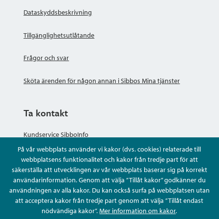
Dataskyddsbeskrivning
Tillgänglighetsutlåtande
Frågor och svar
Sköta ärenden för någon annan i Sibbos Mina tjänster
Ta kontakt
Kundservice SibboInfo
På vår webbplats använder vi kakor (dvs. cookies) relaterade till
Ge anonym respons
webbplatsens funktionalitet och kakor från tredje part för att
säkerställa att utvecklingen av vår webbplats baserar sig på korrekt
användarinformation. Genom att välja ”Tillåt kakor” godkänner du
Ställ en fråga eller sköta ditt ärende
användningen av alla kakor. Du kan också surfa på webbplatsen utan
att acceptera kakor från tredje part genom att välja ”Tillåt endast
Kontaktuppgifter
nödvändiga kakor”.
Mer information om kakor
.