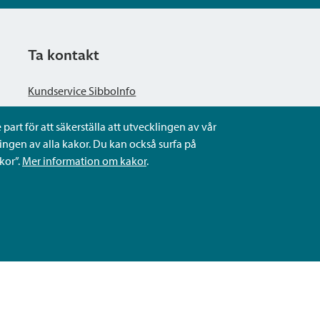
Ta kontakt
Kundservice SibboInfo
part för att säkerställa att utvecklingen av vår
Ge anonym respons
ngen av alla kakor. Du kan också surfa på
kor”.
Mer information om kakor
.
Ställ en fråga eller sköta ditt ärende
Kontaktuppgifter