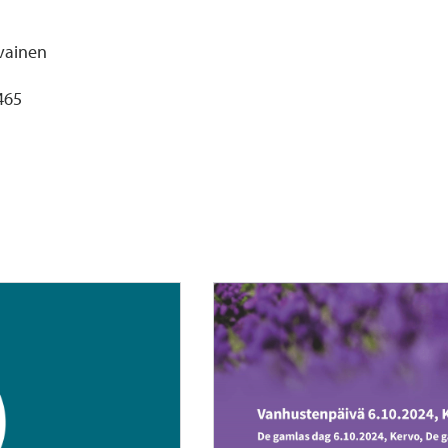
ivainen
4465