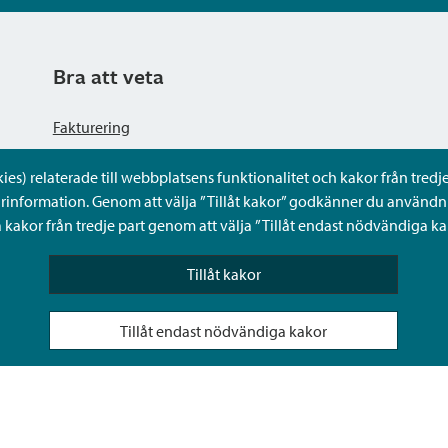
Bra att veta
Fakturering
s) relaterade till webbplatsens funktionalitet och kakor från tredje 
Dataskyddsbeskrivning
rinformation. Genom att välja ”Tillåt kakor” godkänner du användni
kakor från tredje part genom att välja ”Tillåt endast nödvändiga ka
Tillgänglighetsutlåtande
Tillåt kakor
Frågor och svar
Tillåt endast nödvändiga kakor
Sköta ärenden för någon annan i Sibbos Mina tjänster