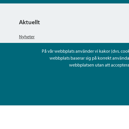
Aktuellt
Nyheter
På vår webbplats använder vi kakor (dvs. cookie
Kungörelser
webbplats baserar sig på korrekt använda
webbplatsen utan att acceptera 
Evenemang
Lediga arbetsplatser och rekrytering