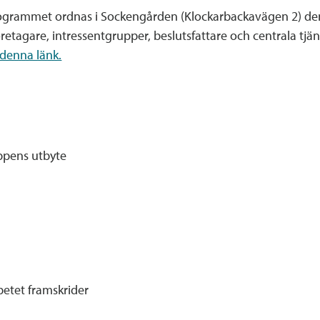
grammet ordnas i Sockengården (Klockarbackavägen 2) den 
företagare, intressentgrupper, beslutsfattare och centrala tj
denna länk.
pens utbyte
et framskrider