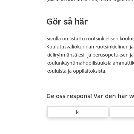
Gör så här
Sivulla on listattu ruotsinkielisen koul
Koulutusvaliokunnan ruotsinkielinen j
kieliryhmänsä esi- ja perusopetuksen ja
koulunkäyntimahdollisuuksia ammattiko
kouluista ja oppilaitoksista.
Ge oss respons! Var den här we
Ja