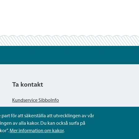
Ta kontakt
Kundservice SibboInfo
part för att säkerställa att utvecklingen av vår
Ge anonym respons
ngen av alla kakor. Du kan också surfa på
kor”.
Mer information om kakor
.
Ställ en fråga eller sköta ditt ärende