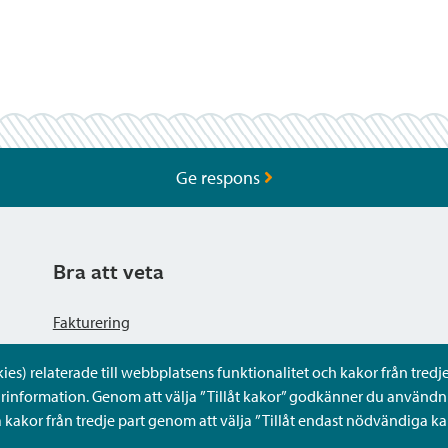
Ge respons
Bra att veta
Fakturering
s) relaterade till webbplatsens funktionalitet och kakor från tredje 
Dataskyddsbeskrivning
rinformation. Genom att välja ”Tillåt kakor” godkänner du användni
kakor från tredje part genom att välja ”Tillåt endast nödvändiga ka
Tillgänglighetsutlåtande