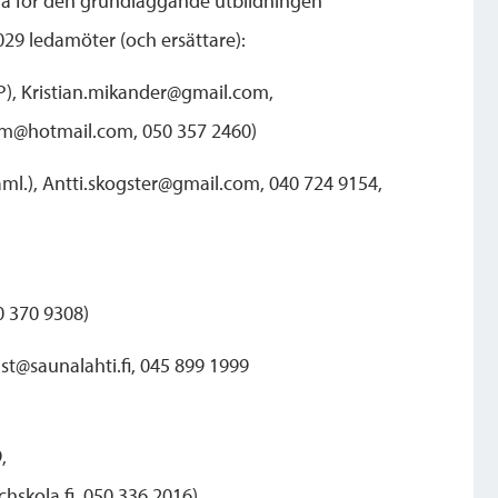
rna för den grundläggande utbildningen
29 ledamöter (och ersättare):
FP), Kristian.mikander@gmail.com,
m@hotmail.com, 050 357 2460)
aml.), Antti.skogster@gmail.com, 040 724 9154,
0 370 9308)
ist@saunalahti.fi, 045 899 1999
,
skola.fi, 050 336 2016)