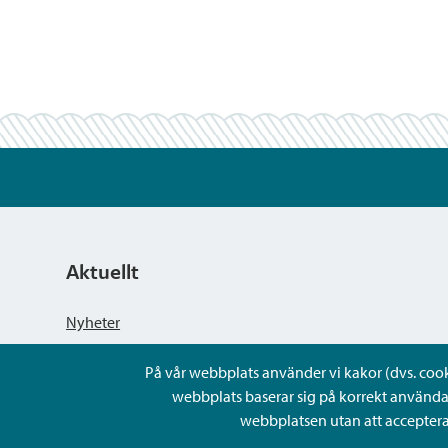
Aktuellt
Nyheter
På vår webbplats använder vi kakor (dvs. cookie
Kungörelser
webbplats baserar sig på korrekt använda
webbplatsen utan att acceptera 
Evenemang