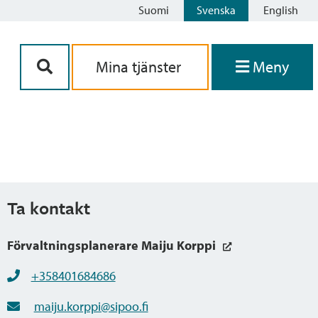
Suomi
Svenska
English
Siirry sisältöön
Mina tjänster
Meny
Ta kontakt
Förvaltningsplanerare Maiju Korppi
+358401684686
maiju.korppi@sipoo.fi