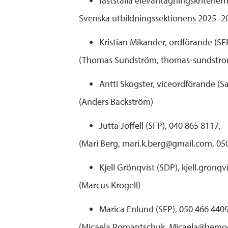
fastställa elevantagningskriterie
Svenska utbildningssektionens 2025–20
Kristian Mikander, ordförande (S
(Thomas Sundström, thomas-sundstro
Antti Skogster, viceordförande (S
(Anders Backström)
Jutta Joffell (SFP), 040 865 8117,
(Mari Berg, mari.k.berg@gmail.com, 05
Kjell Grönqvist (SDP), kjell.gronqv
(Marcus Krogell)
Marica Enlund (SFP), 050 466 4409
(Micaela Romantschuk, Micaela@hemoch