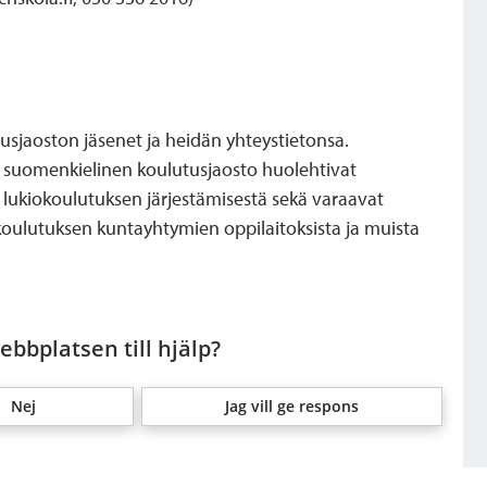
utusjaoston jäsenet ja heidän yhteystietonsa.
a suomenkielinen koulutusjaosto huolehtivat
 lukiokoulutuksen järjestämisestä sekä varaavat
ulutuksen kuntayhtymien oppilaitoksista ja muista
bbplatsen till hjälp?
Nej
Jag vill ge respons