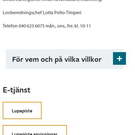
Lovberedningschef Lotta Pelto-Timperi
Telefon 040 623 6075 mån., ons., fre. kl. 10-11
För vem och på vilka villkor
Förutsättningarna för placering utanför ett
detaljplaneområde bedöms enligt 45 § och 46 §
i bygglagen.
E-tjänst
Betalningsinformation
Lupapiste
Tjänsten är avgiftsbelagd
Lupapiste anvisningar