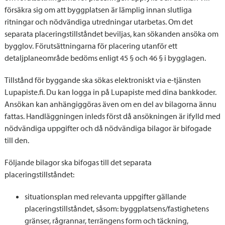
försäkra sig om att byggplatsen är lämplig innan slutliga
ritningar och nödvändiga utredningar utarbetas. Om det
separata placeringstillståndet beviljas, kan sökanden ansöka om
bygglov. Förutsättningarna för placering utanför ett
detaljplaneområde bedöms enligt 45 § och 46 § i bygglagen.
Tillstånd för byggande ska sökas elektroniskt via e-tjänsten
Lupapiste.fi. Du kan logga in på Lupapiste med dina bankkoder.
Ansökan kan anhängiggöras även om en del av bilagorna ännu
fattas. Handläggningen inleds först då ansökningen är ifylld med
nödvändiga uppgifter och då nödvändiga bilagor är bifogade
till den.
Följande bilagor ska bifogas till det separata
placeringstillståndet:
situationsplan med relevanta uppgifter gällande
placeringstillståndet, såsom: byggplatsens/fastighetens
gränser, rågrannar, terrängens form och täckning,