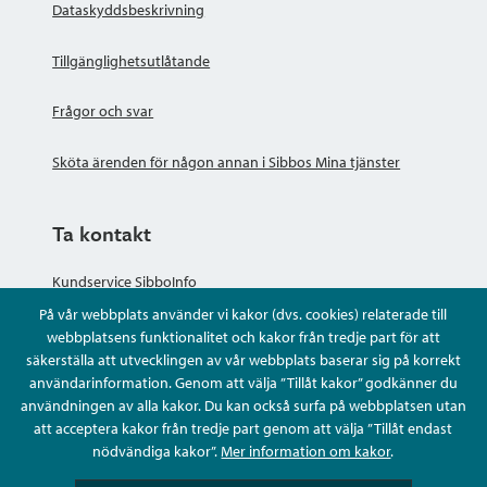
Dataskyddsbeskrivning
Tillgänglighetsutlåtande
Frågor och svar
Sköta ärenden för någon annan i Sibbos Mina tjänster
Ta kontakt
Kundservice SibboInfo
På vår webbplats använder vi kakor (dvs. cookies) relaterade till
Ge anonym respons
webbplatsens funktionalitet och kakor från tredje part för att
säkerställa att utvecklingen av vår webbplats baserar sig på korrekt
användarinformation. Genom att välja ”Tillåt kakor” godkänner du
Ställ en fråga eller sköta ditt ärende
användningen av alla kakor. Du kan också surfa på webbplatsen utan
att acceptera kakor från tredje part genom att välja ”Tillåt endast
Kontaktuppgifter
nödvändiga kakor”.
Mer information om kakor
.