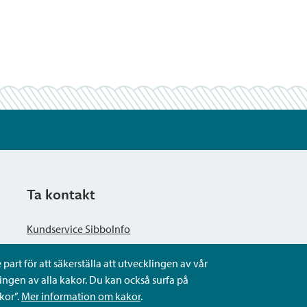
Ta kontakt
Kundservice SibboInfo
part för att säkerställa att utvecklingen av vår
Ge anonym respons
ngen av alla kakor. Du kan också surfa på
kor”.
Mer information om kakor
.
Ställ en fråga eller sköta ditt ärende