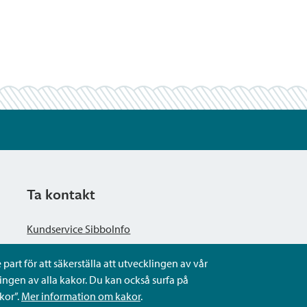
Ta kontakt
Kundservice SibboInfo
part för att säkerställa att utvecklingen av vår
Ge anonym respons
ngen av alla kakor. Du kan också surfa på
kor”.
Mer information om kakor
.
Ställ en fråga eller sköta ditt ärende