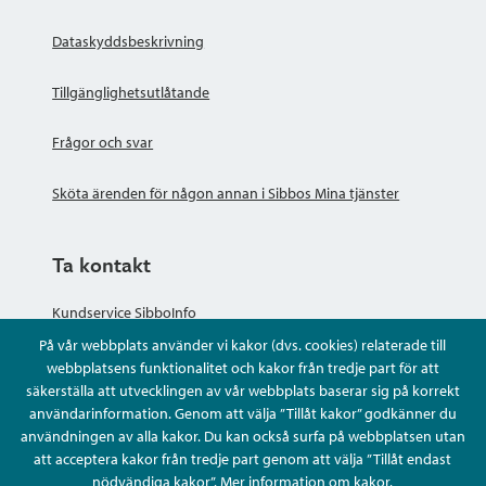
Dataskyddsbeskrivning
Tillgänglighetsutlåtande
Frågor och svar
Sköta ärenden för någon annan i Sibbos Mina tjänster
Ta kontakt
Kundservice SibboInfo
På vår webbplats använder vi kakor (dvs. cookies) relaterade till
Ge anonym respons
webbplatsens funktionalitet och kakor från tredje part för att
säkerställa att utvecklingen av vår webbplats baserar sig på korrekt
användarinformation. Genom att välja ”Tillåt kakor” godkänner du
Ställ en fråga eller sköta ditt ärende
användningen av alla kakor. Du kan också surfa på webbplatsen utan
att acceptera kakor från tredje part genom att välja ”Tillåt endast
Kontaktuppgifter
nödvändiga kakor”.
Mer information om kakor
.