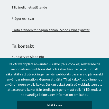
Tillgänglighetsutlåtande
Frågor och svar
Sköta ärenden för någon annan i Sibbos Mina tjänster
Ta kontakt
Kundservice SibboInfo
På vår webbplats använder vi kakor (dvs. cookies) relaterade till
Ge anonym respons
webbplatsens funktionalitet och kakor från tredje part för att
säkerställa att utvecklingen av vår webbplats baserar sig på korrekt
användarinformation. Genom att välja ”Tillåt kakor” godkänner du
Ställ en fråga eller sköta ditt ärende
användningen av alla kakor. Du kan också surfa på webbplatsen utan
att acceptera kakor från tredje part genom att välja ”Tillåt endast
Kontaktuppgifter
nödvändiga kakor”.
Mer information om kakor
.
Tillåt kakor