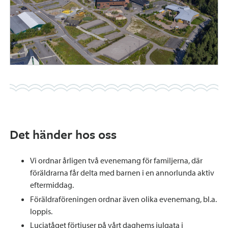
Det händer hos oss
Vi ordnar årligen två evenemang för familjerna, där
föräldrarna får delta med barnen i en annorlunda aktiv
eftermiddag.
Föräldraföreningen ordnar även olika evenemang, bl.a.
loppis.
Luciatåget förtjuser på vårt daghems julgata i