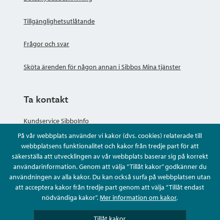
Tillgänglighetsutlåtande
Frågor och svar
Sköta ärenden för någon annan i Sibbos Mina tjänster
Ta kontakt
Kundservice SibboInfo
På vår webbplats använder vi kakor (dvs. cookies) relaterade till
Ge anonym respons
webbplatsens funktionalitet och kakor från tredje part för att
säkerställa att utvecklingen av vår webbplats baserar sig på korrekt
användarinformation. Genom att välja ”Tillåt kakor” godkänner du
Ställ en fråga eller sköta ditt ärende
användningen av alla kakor. Du kan också surfa på webbplatsen utan
att acceptera kakor från tredje part genom att välja ”Tillåt endast
Kontaktuppgifter
nödvändiga kakor”.
Mer information om kakor
.
Tillåt kakor