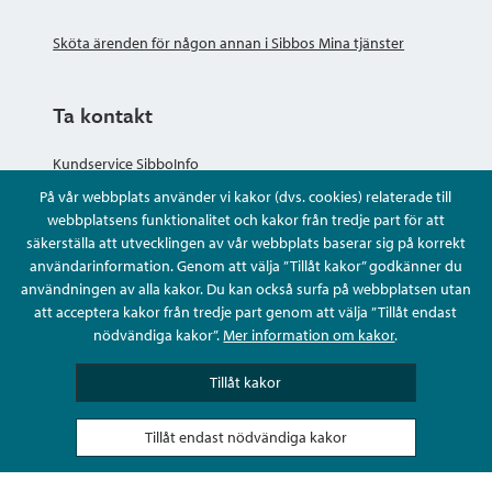
Sköta ärenden för någon annan i Sibbos Mina tjänster
Ta kontakt
Kundservice SibboInfo
På vår webbplats använder vi kakor (dvs. cookies) relaterade till
Ge anonym respons
webbplatsens funktionalitet och kakor från tredje part för att
säkerställa att utvecklingen av vår webbplats baserar sig på korrekt
användarinformation. Genom att välja ”Tillåt kakor” godkänner du
Ställ en fråga eller sköta ditt ärende
användningen av alla kakor. Du kan också surfa på webbplatsen utan
att acceptera kakor från tredje part genom att välja ”Tillåt endast
Kontaktuppgifter
nödvändiga kakor”.
Mer information om kakor
.
Tillåt kakor
Tillåt endast nödvändiga kakor